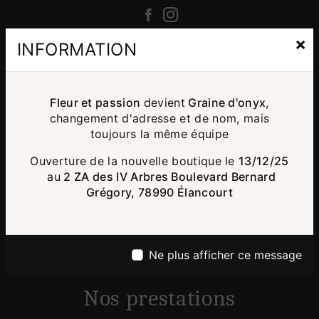
×
INFORMATION
Plan du site
Fleur et passion
devient
Graine d'onyx
,
changement d'adresse et de nom, mais
Accueil
Végétal
Contact
Mariage
toujours la même équipe
La boutique de fleurs
Ouverture de la nouvelle boutique le
13/12/25
au
2 ZA des IV Arbres Boulevard Bernard
Cours d'art floral
L'univers de Céline
Grégory, 78990 Élancourt
Minéral
Les bijoux de MissChrisco
La Lithothérapie
Bien-être & intuition
L'Uni-fée
Ateliers
Ateliers Uni-fée
Ne plus afficher ce message
Nos prestations