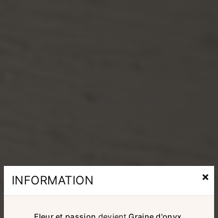
×
INFORMATION
Fleur et passion
devient
Graine d'onyx
,