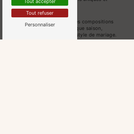
Tout accepter
personnalisées.
Tout refuser
CRÉATIONS UNIQUES
Graine d’Onyx propose des compositions
Personnaliser
florales uniques pour chaque saison,
chaque thème et chaque style de mariage.
Chaque bouquet est une pièce maîtresse
qui reflète votre personnalité et votre
style. Des bouquets romantiques aux
compositions modernes, vous trouverez
chez Graine d’Onyx la création florale
parfaite pour votre mariage à La Verrière.
COMMANDE SUR MESURE
Vous rêvez d'un bouquet de mariée
spécifique ou d'une décoration florale sur
mesure pour votre mariage à La Verrière?
Graine d’Onyx est à votre disposition pour
créer des compositions florales
personnalisées, en harmonie avec vos
goûts et vos attentes. Que vous souhaitiez